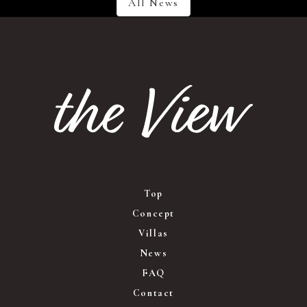
All News
Top
Concept
Villas
News
FAQ
Contact